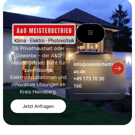
Ob Privathaushalt oder
Gewerbe – der A&O
Meisterbetrieb steht für
info@meisterbetrieb-
zuverlässige
ao.de
Elektroinstallationen und
+49 173 70 30
innovative Lösungen im
160
Kreis Heinsberg.
Jetzt Anfragen